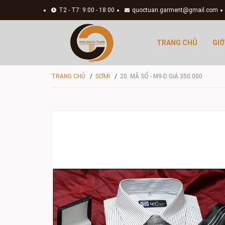
T2 - T7: 9:00 - 18:00
quoctuan.garment@gmail.com
TRANG CHỦ
GIỚ
TRANG CHỦ
/
SƠMI
/
20. MÃ SỐ - M9-D GIÁ 350.000