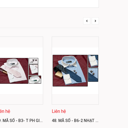
iên hệ
Liên hệ
Liên hệ
49. MÃ SỐ - B3- T PH GIÁ 600.000
48. MÃ SỐ - B6-2 NHẠT GIÁ 500.000