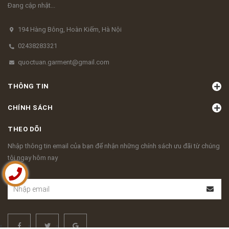
Đang cập nhật...
194 Hàng Bông, Hoàn Kiếm, Hà Nội
02438283321
quoctuan.garment@gmail.com
THÔNG TIN
CHÍNH SÁCH
THEO DÕI
Nhập thông tin email của bạn để nhận những chính sách ưu đãi từ chúng
tôi ngay hôm nay