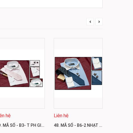
iên hệ
Liên hệ
Liên hệ
49. MÃ SỐ - B3- T PH GIÁ 600.000
48. MÃ SỐ - B6-2 NHẠT GIÁ 500.000