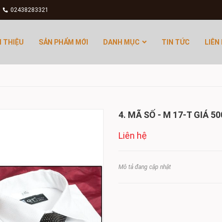
02438283321
I THIỆU
SẢN PHẨM MỚI
DANH MỤC
TIN TỨC
LIÊN
4. MÃ SỐ - M 17-T GIÁ 50
Liên hệ
Mô tả đang cập nhật