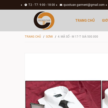
T2 - T7: 9:00 - 18:00
quoctuan.garment@gmail.com
TRANG CHỦ
GIỚ
TRANG CHỦ
/
SƠMI
/
4. MÃ SỐ - M 17-T GIÁ 500.000