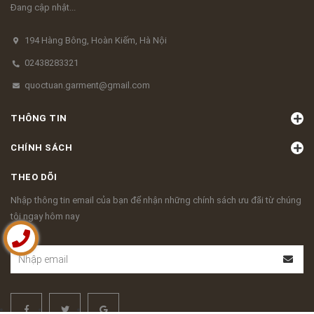
Đang cập nhật...
194 Hàng Bông, Hoàn Kiếm, Hà Nội
02438283321
quoctuan.garment@gmail.com
THÔNG TIN
CHÍNH SÁCH
THEO DÕI
Nhập thông tin email của bạn để nhận những chính sách ưu đãi từ chúng
tôi ngay hôm nay