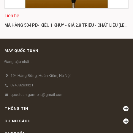
Liên hệ
MÃ HÀNG 504 PĐ- KIÊU 1 KHUY - GIÁ 2,8 TRIỆU - CHẤT LIỆU (LEN)
MAY QUỐC TUẤN
Đang cập nhật...
194 Hàng Bông, Hoàn Kiếm, Hà Nội
02438283321
quoctuan.garment@gmail.com
THÔNG TIN
CHÍNH SÁCH