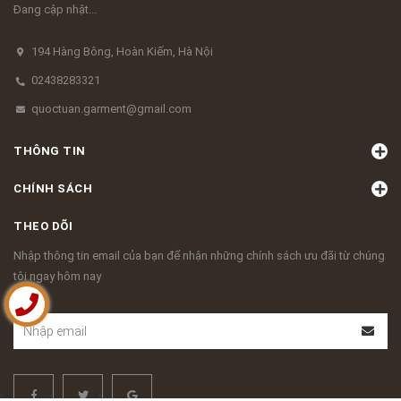
Đang cập nhật...
194 Hàng Bông, Hoàn Kiếm, Hà Nội
02438283321
quoctuan.garment@gmail.com
THÔNG TIN
CHÍNH SÁCH
THEO DÕI
Nhập thông tin email của bạn để nhận những chính sách ưu đãi từ chúng
tôi ngay hôm nay