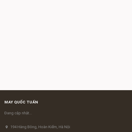
MAY QUỐC TUẤN
Đang cập nhật...
194 Hàng Bông, Hoàn Kiếm, Hà Nội