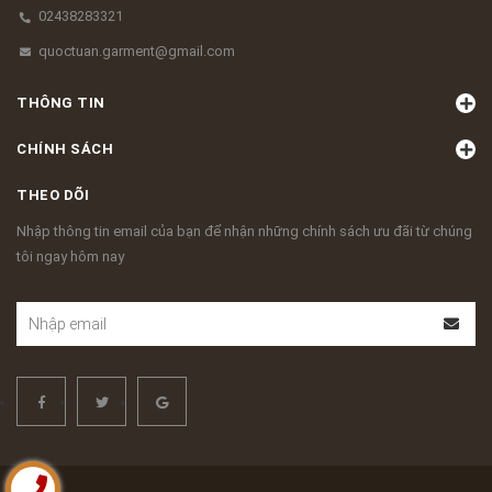
02438283321
quoctuan.garment@gmail.com
THÔNG TIN
CHÍNH SÁCH
THEO DÕI
Nhập thông tin email của bạn để nhận những chính sách ưu đãi từ chúng
tôi ngay hôm nay