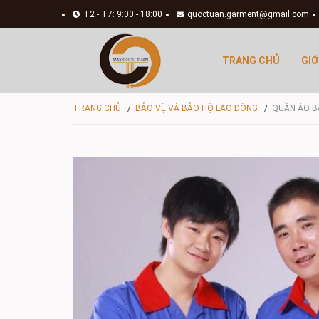
T2 - T7: 9:00 - 18:00
quoctuan.garment@gmail.com
TRANG CHỦ
GIỚ
TRANG CHỦ
/
BẢO VỆ VÀ BẢO HỘ LAO ĐÔNG
/
QUẦN ÁO B