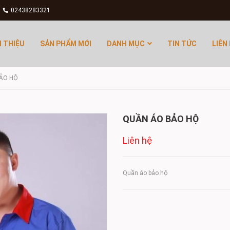
02438283321
I THIỆU
SẢN PHẨM MỚI
DANH MỤC
TIN TỨC
LIÊN
ẢO HỘ
QUẦN ÁO BẢO HỘ
Liên hệ
Quần áo bảo hộ