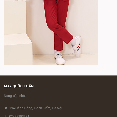
MAY QUỐC TUẤN
Đang cập nhật...
194 Hàng Bông, Hoàn Kiếm, Hà Nội
02438283321