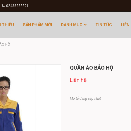
02438283321
I THIỆU
SẢN PHẨM MỚI
DANH MỤC
TIN TỨC
LIÊN
ẢO HỘ
QUẦN ÁO BẢO HỘ
Liên hệ
Mô tả đang cập nhật