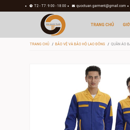
T2 - T7: 9:00 - 18:00
quoctuan.garment@gmail.com
TRANG CHỦ
GIỚ
TRANG CHỦ
/
BẢO VỆ VÀ BẢO HỘ LAO ĐÔNG
/
QUẦN ÁO B